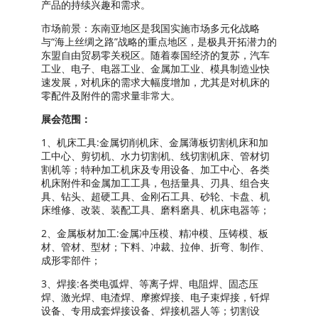
产品的持续兴趣和需求。
市场前景：东南亚地区是我国实施市场多元化战略
与“海上丝绸之路”战略的重点地区，是极具开拓潜力的
东盟自由贸易零关税区。随着泰国经济的复苏，汽车
工业、电子、电器工业、金属加工业、模具制造业快
速发展，对机床的需求大幅度增加，尤其是对机床的
零配件及附件的需求量非常大。
展会范围：
1、机床工具:金属切削机床、金属薄板切割机床和加
工中心、剪切机、水力切割机、线切割机床、管材切
割机等；特种加工机床及专用设备、加工中心、各类
机床附件和金属加工工具，包括量具、刃具、组合夹
具、钻头、超硬工具、金刚石工具、砂轮、卡盘、机
床维修、改装、装配工具、磨料磨具、机床电器等；
2、金属板材加工:金属冲压模、精冲模、压铸模、板
材、管材、型材；下料、冲裁、拉伸、折弯、制作、
成形零部件；
3、焊接:各类电弧焊、等离子焊、电阻焊、固态压
焊、激光焊、电渣焊、摩擦焊接、电子束焊接，钎焊
设备、专用成套焊接设备、焊接机器人等；切割设