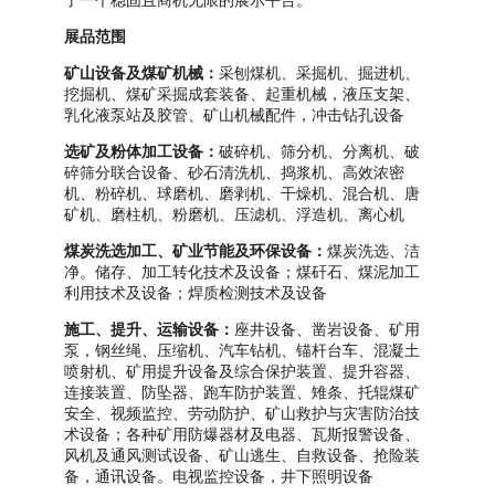
展品范围
矿山设备及煤矿机械：
采刨煤机、采掘机、掘进机、
挖掘机、煤矿采掘成套装备、起重机械，液压支架、
乳化液泵站及胶管、矿山机械配件，冲击钻孔设备
选矿及粉体加工设备：
破碎机、筛分机、分离机、破
碎筛分联合设备、砂石清洗机、捣浆机、高效浓密
机、粉碎机、球磨机、磨剥机、干燥机、混合机、唐
矿机、磨柱机、粉磨机、压滤机、浮造机、离心机
煤炭洗选加工、矿业节能及环保设备：
煤炭洗选、洁
净。储存、加工转化技术及设备；煤矸石、煤泥加工
利用技术及设备；焊质检测技术及设备
施工、提升、运输设备：
座井设备、凿岩设备、矿用
泵，钢丝绳、压缩机、汽车钻机、锚杆台车、混凝土
喷射机、矿用提升设备及综合保护装置、提升容器、
连接装置、防坠器、跑车防护装置、雉条、托辊煤矿
安全、视频监控、劳动防护、矿山救护与灾害防治技
术设备；各种矿用防爆器材及电器、瓦斯报警设备、
风机及通风测试设备、矿山逃生、自救设备、抢险装
备，通讯设备。电视监控设备，井下照明设备