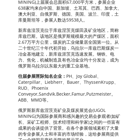
MINING)上届展会总面积67,000平方米，参展企业
638家均来自中国、新加坡、土耳其、巴西、加拿大、
澳大利亚、自俄罗斯、德国、美国、波兰、印度，土
库曼斯坦等，参展人数达59538人。
新库兹湟茨克位于库兹涅茨克煤田及矿业地区，简称
库兹巴斯。该地区是俄罗斯规模最大的产煤区，面积
2.67万平方公里，煤炭的工业储量居全国第一位。从
二十世纪三十年代初开始，乌拉尔一库兹巴斯煤炭一
冶金基地建立，新库兹涯茨克迅速发展。钢铁、电
力、焦化，机械制造及有色冶金业均十分发达，成为
俄罗斯乌拉尔以东最大的重工业基地。
往届参展匣际知名企业：
PH、Joy Global、
Caterpillar、Liebherr、Bauer、ThyssenKrupp、
RUD、Phoenix
Conveyor,Sandvik.Becker,Famur,Putzmeister。
ABB、MMD等。
俄罗斯新库兹涅茨克矿业及煤炭展览会(UGOL
MINING)为国际参展商和感兴趣的交易会参观者(如矿
长、采矿工程师、技术经理和科学家)之间的一些富有
成果的会谈提供了背景。在各个参展领域素积了大量
的专业参展人士和丰富的市场经验，这给参展商提供
了一个稳固且商机无限的展示平台。