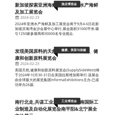
跨境电商巨擘齐聚2023深圳服贸展暨深圳
跨境电商展览会 共谋合作开启全球商机
2023-09-25
深圳跨境电商展览会(CCBEC)于9月13日至15日在深圳
国际会展中心圆满落幕.本届展会规模庞大,展览面积达
8万平方米,吸引了众多业内知名企业参展.
跨境电商
粤港澳服务贸易展暨深圳跨境电商展开幕
三地携手共促服务贸易高质量发展
2023-09-25
粤港澳服务贸易展览会暨深圳跨境电商展览会在深圳
国际会展中心(宝安)盛大启幕.本届展会以"服务引领发
展,数字促进贸易"为主题,规模达8万平方米.
跨境电商
9.11-13 相约深圳 | 深圳跨境电商展