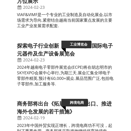
（CCBEC），外贸人不容错过的年度大展
！
2024-03-04
跨境电商年度大展深圳跨境电商展（CCBEC）将在9月
11-13日盛大启幕！
渔业博览会
新加坡探索亚洲海鲜美味！亚洲水产海鲜
及加工展览会
2024-02-23
2024年亚洲水产海鲜及加工展览会将于9月4-6日在新
加坡滨海湾金沙会展中心举行,展会面积31000平米,吸
引1250家参展商和30000名专业观众.
健康、美容与保健
发现美国原料的天然之美！美国天然、健
康和创新原料展览会
2024-02-23
美国天然,健康和创新原料展览会(SupplySideWest)将
于2024年10月30-31日在美国拉斯维加斯举行.该展会