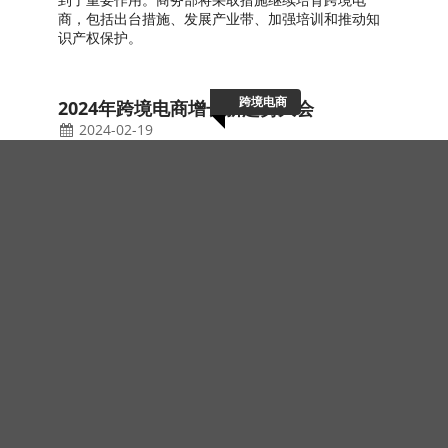
由全球最大的展览集团InformaExhibitions主办,已成
功举办26届.
工业博览会
南行北走,共谋工业未来! 2024越南国际工
业制造及自动化展览会南平阳&北宁展全
方位展示
2024-02-23
VIAF&VIMF是一个专业的工业制造及自动化展会,以市
场需求为导向,紧密结合越南当前国家重点发展的主要
工业产业发展需求配套.
工业博览会
探索电子行业创新！2024年越南国际电子
元器件及生产设备展览会
2024-02-23
2024年越南电子零部件展览会(ECPE)将在胡志明市的
SKYEXPO会展中心举行,为期三天.展会汇集全球电子
零部件精英,预计有60,000+观众.展品范围广泛,包括电
子零部件,加工服务等.