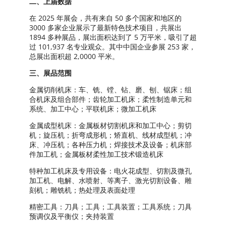
二、上届数据
在 2025 年展会，共有来自 50 多个国家和地区的
3000 多家企业展示了最新特色技术项目，共展出
1894 多种展品，展出面积达到了 5 万平米，吸引了超
过 101,937 名专业观众。其中中国企业参展 253 家，
总展出面积超 2,0000 平米。
三、展品范围
金属切削机床：车、铣、镗、钻、磨、刨、锯床；组
合机床及组合部件；齿轮加工机床；柔性制造单元和
系统、加工中心；平联机床；微加工机床
金属成型机床：金属板材切割机床和加工中心；剪切
机；旋压机；折弯成形机；矫直机、线材成型机；冲
床、冲压机；各种压力机；焊接技术及设备；机床部
件加工机；金属板材柔性加工技术锻造机床
特种加工机床及专用设备：电火花成型、切割及微孔
加工机、电解、水喷射、等离子、激光切割设备、雕
刻机；雕铣机；热处理及表面处理
精密工具：刀具；工具；工具装置；工具系统；刀具
预调仪及平衡仪；夹持装置