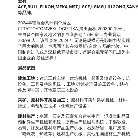
业有
ACE,BULL,ELKON,MEKA,MST,LGCE,LGMG,LIUGONG,SAN
等品牌。
2024年该展会共计四个展区：
CTT/CTO/COMVEX/LOGISTIKA,展出面积 200800 平米，
来自多个国家及地区的参展商多达 1746 家，专业观众
78698 人，该展会在 2024 年无论是规模还是影响力都实现
了巨大的跨越，也巩固了其在俄罗斯/东欧市 场的地位。中
国制造进入或是深耕俄罗斯市场，该展会毫无疑问已成为中
国企业的 最佳选择！
展品范围
建筑工地：
建筑工程车辆、建筑机械，起重及输送设备，筑
设备、工具及特殊系统 ，工地 砂浆处理及施工设备，结构
件及脚手架，其他建筑工地设施
采矿、原材料开采及加工：
原材料开采与采矿机械，材料
运送，料预加工技术（含炼焦厂设备）
建材生产：
水泥、石灰及石膏复合建材生产，混凝土制品及
预制件生产机械和系统，沥青生产机械与系统，干混砂浆、
石膏、抹灰及建材店产品生产机械，石灰砂岩、电厂废渣
（粉煤灰、炉渣等）建材生产机械，其他附属建材生产机械