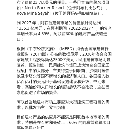
布了价值23.7亿美元的项目。一些已宣布的著名项目
如：North Barrier Resort（位于阿布扎比沙岛），
Rove Mina Seyahi（位于迪拜码头和Deira岛）。
到 2027 年，阿联酋建筑市场的价值预计将达到
1335.3 亿美元，在预测期间（2022-2027 年）的复合
年增长率为 4.69%。阿联酋60% 的建材产品依赖进
口；
根据《中东经济文摘》（MEED）海合会国家建筑行
业报告（2014版）公布的数据显示，2030年海合会国
家建筑工程授标额达2500亿美元，民用建筑市场明显
复苏。报告指出，民用建筑市场已成为海合会国家工
程项目中的大部分，主要得益于阿联酋、沙特阿拉伯
以及卡塔尔等国不断增长的经济和人口。各国投入数
亿百亿计的美元用于基础设施建设和升级。中期来
看，高油价和人口增长的强劲趋势不会改变，这些因
素也促进了市场的繁荣。
阿联酋当地建材市场主要应对大型建筑工程项目的需
求，以批发为主，零售为辅；
目前建材产品的供应并不能满足阿联酋本地市场的需
求，特别是在石材和瓷砖上，60% 的阿联酋建筑项目
都依靠建材进口。