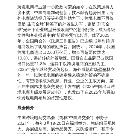
跨境电商行业进一步欣欣向荣的如今，在政策加持力
度不减，中国制造加码创新，技术融合趋势日显，海
外电商渗透提升等等外因的助力下，跨境电商不再仅
仅是“生而全球”标签下的外贸生力军，更是“升而全
球”光环下企业转型升级浪潮中的朝阳行业，成为各级
文件和各处报道中的“新质外贸”代名词。截至2025
年，全国两会的《政府工作报告》已连续12年对跨境
电商发出了明确的鼓励声音。据统计，2024年，我国
跨境电商进出口2.63万亿元，增长再超两位数达
10.8%，远超传统外贸增速。国货自主品牌已占我国
出口比重21.8%，这其中以跨境电商的贡献为主。
2025年是全球经贸动荡起伏、海外成熟市场壁垒林立
的一年，以跨境电商的确定性来稳定外贸的不确定
性，有望继续成为政府、行业、企业的主攻方向。第
五届中国跨境电商交易会上发布的《2025中国出口跨
境电商升级发展蓝皮书》，也发出了在2025年加强加
快跨境电商布局的肯定性建议。
展会简介
中国跨境电商交易会（简称“中国跨交会”）创办于
2021年，每年3月18-20日在福州举办。凭借组展规模
大、办展级别高、展示品类齐、采购邀请广、智库专