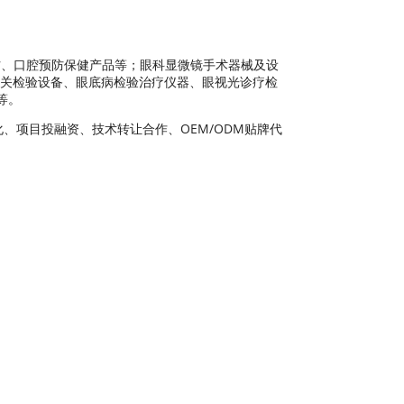
耗材、口腔预防保健产品等；眼科显微镜手术器械及设
及相关检验设备、眼底病检验治疗仪器、眼视光诊疗检
等。
化、项目投融资、技术转让合作、OEM/ODM贴牌代