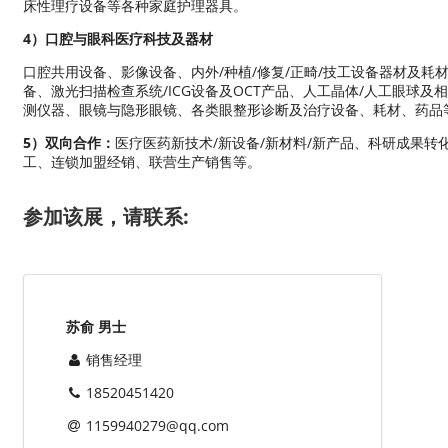
床性理疗设备等各种家庭护理器具。
4）口腔与眼科医疗科技及器材
口腔共用设备、影像设备、内外/种植/修复/正畸/技工设备器材及
备、激光扫描检查系统/ICG设备及OCT产品、人工晶体/人工眼球
测仪器、眼镜与隐形眼镜、各类眼整形诊断及治疗设备、耗材、药品
5）双向合作：
医疗医药新技术/新设备/新材料/新产品、科研成果转
工、连锁加盟经销、联营生产销售等。
参加该展，请联系:
苏俞 男士
销售经理
18520451420
1159940279@qq.com