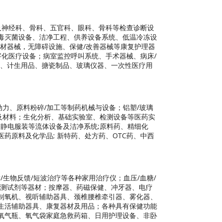
及神经科、骨科、五官科、眼科、骨科等检查诊断设
毒灭菌设备、洁净工程、供养设备系统、低温冷冻设
材器械，无障碍设施、保健/改善器械等康复护理器
字化医疗设备；病室监控呼叫系统、手术器械、病床/
品、计生用品、搪瓷制品、玻璃仪器、一次性医疗用
动力、原料粉碎/加工等制药机械与设备；铝塑/玻璃
及材料；生化分析、基础实验室、检测设备等医药实
防静电服装等流体设备及洁净系统;原料药、精细化
药原料及化学品; 新特药、处方药、OTC药、中西
/生物反馈/短波治疗等各种家用治疗仪；血压/血糖/
检测试剂等器材；按摩器、药磁保健、冲牙器、电疗
制氧机、视听辅助器具、颈椎腰椎牵引器、雾化器、
生活辅助器具、康复器材及用品；各种具有保健功能
氧气瓶、氧气袋家庭急救药箱、日用护理设备、非卧