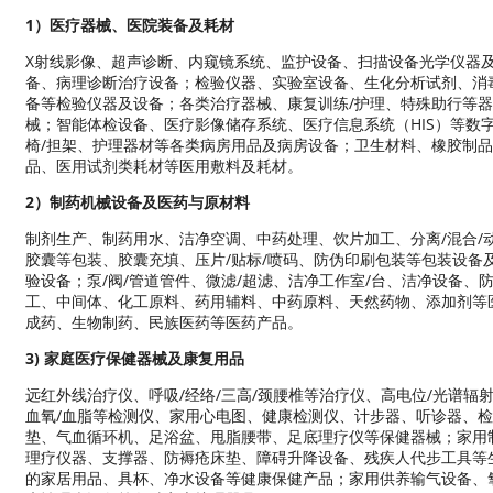
1）医疗器械、医院装备及耗材
X射线影像、超声诊断、内窥镜系统、监护设备、扫描设备光学仪器
备、病理诊断治疗设备；检验仪器、实验室设备、生化分析试剂、消
备等检验仪器及设备；各类治疗器械、康复训练/护理、特殊助行等器
械；智能体检设备、医疗影像储存系统、医疗信息系统（HIS）等数
椅/担架、护理器材等各类病房用品及病房设备；卫生材料、橡胶制
品、医用试剂类耗材等医用敷料及耗材。
2）制药机械设备及医药与原材料
制剂生产、制药用水、洁净空调、中药处理、饮片加工、分离/混合/
胶囊等包装、胶囊充填、压片/贴标/喷码、防伪印刷包装等包装设备
验设备；泵/阀/管道管件、微滤/超滤、洁净工作室/台、洁净设备、
工、中间体、化工原料、药用辅料、中药原料、天然药物、添加剂等医
成药、生物制药、民族医药等医药产品。
3) 家庭医疗保健器械及康复用品
远红外线治疗仪、呼吸/经络/三高/颈腰椎等治疗仪、高电位/光谱辐射
血氧/血脂等检测仪、家用心电图、健康检测仪、计步器、听诊器、
垫、气血循环机、足浴盆、甩脂腰带、足底理疗仪等保健器械；家用
理疗仪器、支撑器、防褥疮床垫、障碍升降设备、残疾人代步工具等
的家居用品、具杯、净水设备等健康保健产品；家用供养输气设备、