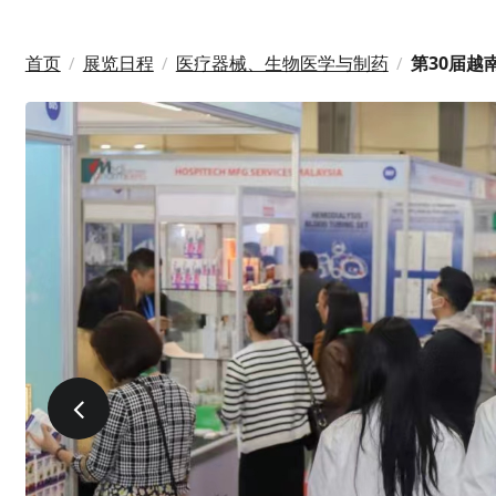
首页
展览日程
医疗器械、生物医学与制药
第30届越
/
/
/