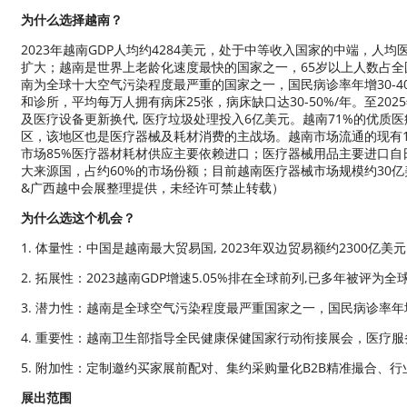
为什么选择越南？
2023年越南GDP人均约4284美元，处于中等收入国家的中端，人均
扩大；越南是世界上老龄化速度最快的国家之一，65岁以上人数占全国
南为全球十大空气污染程度最严重的国家之一，国民病诊率年增30-40
和诊所，平均每万人拥有病床25张，病床缺口达30-50%/年。至20
及医疗设备更新换代, 医疗垃圾处理投入6亿美元。越南71%的优质
区，该地区也是医疗器械及耗材消费的主战场。越南市场流通的现有1
市场85%医疗器材耗材供应主要依赖进口；医疗器械用品主要进口自日
大来源国，占约60%的市场份额；目前越南医疗器械市场规模约30亿
&广西越中会展整理提供，未经许可禁止转载）
为什么选这个机会？
1. 体量性：中国是越南最大贸易国, 2023年双边贸易额约2300亿美元
2. 拓展性：2023越南GDP增速5.05%排在全球前列,已多年被评
3. 潜力性：越南是全球空气污染程度最严重国家之一，国民病诊率年增
4. 重要性：越南卫生部指导全民健康保健国家行动衔接展会，医疗
5. 附加性：定制邀约买家展前配对、集约采购量化B2B精准撮合、
展出范围