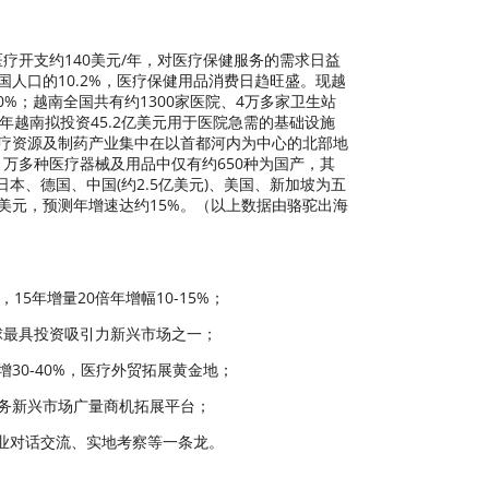
医疗开支约140美元/年，对医疗保健服务的需求日益
人口的10.2%，医疗保健用品消费日趋旺盛。现越
%；越南全国共有约1300家医院、4万多家卫生站
25年越南拟投资45.2亿美元用于医院急需的基础设施
医疗资源及制药产业集中在以首都河内为中心的北部地
万多种医疗器械及用品中仅有约650种为国产，其
本、德国、中国(约2.5亿美元)、美国、新加坡为五
美元，预测年增速达约15%。（以上数据由骆驼出海
，15年增量20倍年增幅10-15%；
为全球最具投资吸引力新兴市场之一；
30-40%，医疗外贸拓展黄金地；
服务新兴市场广量商机拓展平台；
行业对话交流、实地考察等一条龙。