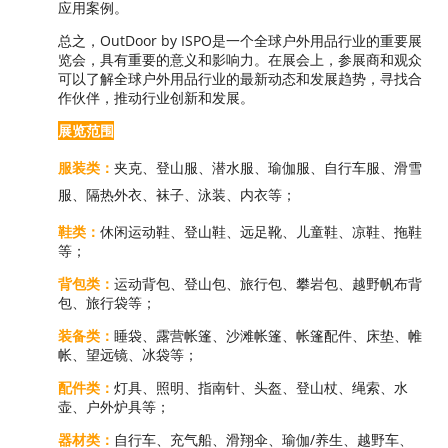
应用案例。
总之，OutDoor by ISPO是一个全球户外用品行业的重要展
览会，具有重要的意义和影响力。在展会上，参展商和观众
可以了解全球户外用品行业的最新动态和发展趋势，寻找合
作伙伴，推动行业创新和发展。
展览范围
服装类：
夹克、登山服、潜水服、瑜伽服、自行车服、滑雪
服、隔热外衣、袜子、泳装、内衣等；
鞋类：
休闲运动鞋、登山鞋、远足靴、儿童鞋、凉鞋、拖鞋
等；
背包类：
运动背包、登山包、旅行包、攀岩包、越野帆布背
包、旅行袋等；
装备类：
睡袋、露营帐篷、沙滩帐篷、帐篷配件、床垫、帷
帐、望远镜、冰袋等；
配件类：
灯具、照明、指南针、头盔、登山杖、绳索、水
壶、户外炉具等；
器材类：
自行车、充气船、滑翔伞、瑜伽/养生、越野车、