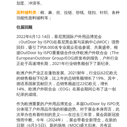
划桨、冲浪等。
面料辅料类：
棉、麻、丝、拉链、纱线、纽扣、针织、各种
功能性面料辅料等；
往届回顾
2022年6月12-14日，慕尼黑国际户外用品博览会
（OutDoor by ISPO)在慕尼黑会展与采购中心(MOC）强势
回归，吸引了约8,000名专业观众莅临参观、共襄盛举。根
据OutDoor by ISPO重量级合作伙伴欧洲户外联合会（The
EuropeanOutdoor Group/EOG)所发布的报告，户外行业
正处于高速增长期，2021年行业销售额创下了新纪录。
欧洲户外产业正在蓬勃发展。2021财年，行业以62亿欧元
的销售额创下纪录，比上年的总销售额增长了19%。其中，
德语系国家贡献巨大，总销售额超过22亿欧元，增长
14%。欧洲户外联合会（EOG）在展会期间公布了这一创
纪录的成绩。
作为欧洲重要的户外用品博览会，本届OutDoor by ISPO充
分体现了户外用品市场的积极趋势。对于展会本身而言，此
次举办也有着特别的意义——在过去三年里，展会因新冠疫
情而中断。今年（2024年），展会带着全新理念，在新的
日期（6月3-5日)、新的场地（MOC)盛大归来。共有近