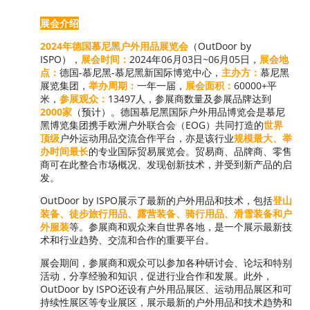
展会介绍
2024年德国慕尼黑户外用品展览会
（OutDoor by
ISPO），
展会时间：
2024年06月03日~06月05日，
展会地
点：
德国-慕尼黑-慕尼黑新国际博览中心，
主办方：
慕尼黑
展览集团，
举办周期：
一年一届，
展会面积：
60000+平
米，
参展观众：
13497人，参展商数量及参展品牌达到
2000家
（预计）。德国慕尼黑国际户外用品博览会是慕尼
黑博览集团携手欧洲户外联合会（EOG）共同打造的
世界
顶级
户外运动用品交流合作平台，亦是该行业
规模最大、举
办时间最长
的专业国际贸易展览会。贸易商、品牌商、零售
商可在此整合市场概况、发现创新技术，并受到新产品的启
发。
OutDoor by ISPO展示了最新的户外用品和技术，包括
登山
装备、徒步旅行用品、露营装备、骑行用品、滑雪装备和户
外服装
等。参展商和观众来自世界各地，是一个展示最新技
术和行业趋势、交流和合作的重要平台。
展会期间，参展商和观众可以参加各种研讨会、论坛和特别
活动，分享经验和知识，促进行业合作和发展。此外，
OutDoor by ISPO还设有户外用品展区、运动用品展区和可
持续性展区等专业展区，展示最新的户外用品和技术趋势和